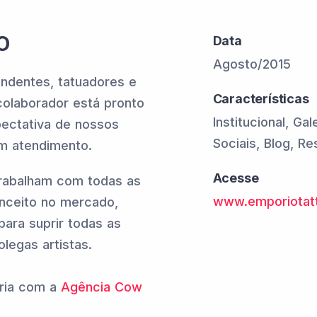
O
Data
Agosto/2015
ndentes, tatuadores e
Características
colaborador está pronto
Institucional, Ga
pectativa de nossos
Sociais, Blog, R
om atendimento.
Acesse
trabalham com todas as
www.emporiotat
nceito no mercado,
 para suprir todas as
legas artistas.
eria com a
Agência Cow