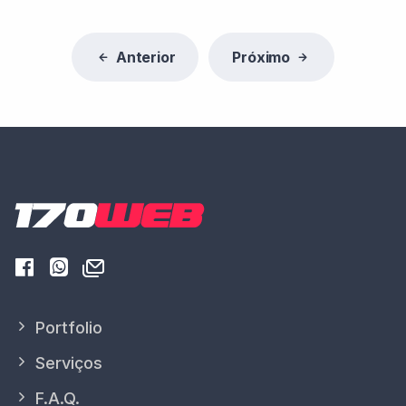
Anterior
Próximo
Portfolio
Serviços
F.A.Q.