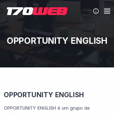
OPPORTUNITY ENGLISH
OPPORTUNITY ENGLISH
OPPORTUNITY ENGLISH é um grupo de