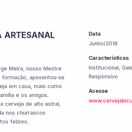
A ARTESANAL
Data
Junho/2018
Características
Institucional, Ga
rge Meira, nosso Mestre
Responsivo
e formação, aposentou-se
veja em casa, mais como
Acesse
amília e os amigos.
www.cervejabic
 cerveja de alto astral,
da nos churrascos
os felizes.